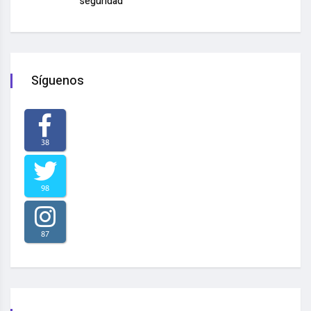
seguridad
Síguenos
38
98
87