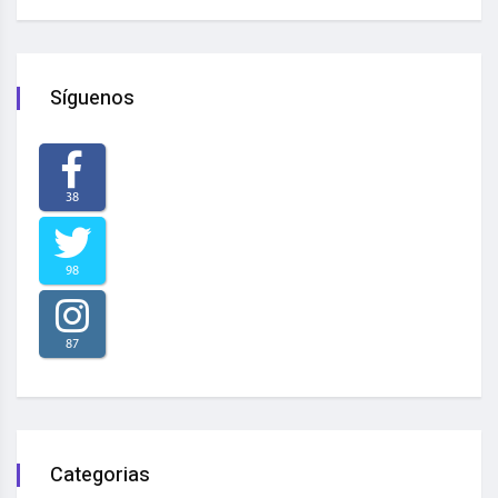
Síguenos
38
98
87
Categorias