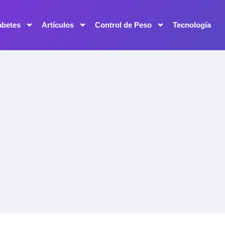
abetes
Artículos
Control de Peso
Tecnología