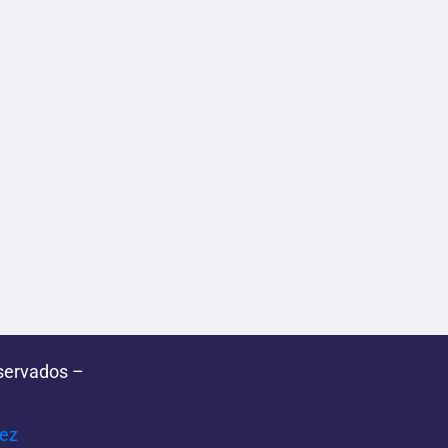
servados –
pez