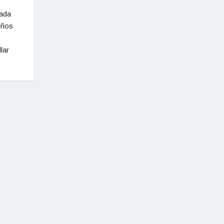
vada
niños
lar