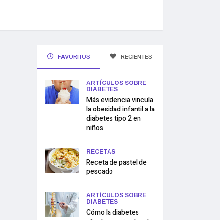
FAVORITOS
RECIENTES
ARTÍCULOS SOBRE
DIABETES
Más evidencia vincula
la obesidad infantil a la
diabetes tipo 2 en
niños
RECETAS
Receta de pastel de
pescado
ARTÍCULOS SOBRE
DIABETES
Cómo la diabetes