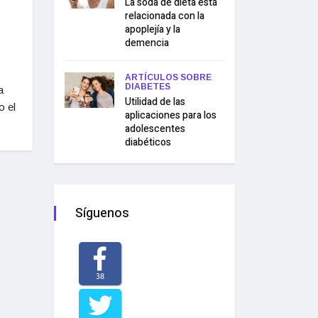
La soda de dieta está
relacionada con la
apoplejía y la
demencia
ARTÍCULOS SOBRE
DIABETES
a
Utilidad de las
o el
aplicaciones para los
adolescentes
diabéticos
Síguenos
38