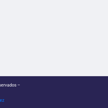
servados –
pez