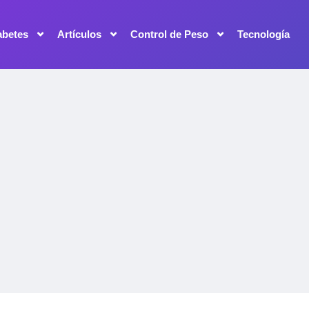
abetes
Artículos
Control de Peso
Tecnología