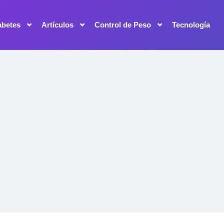
abetes
Artículos
Control de Peso
Tecnología