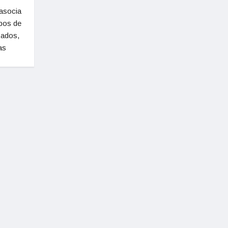
 asocia
ipos de
sados,
as