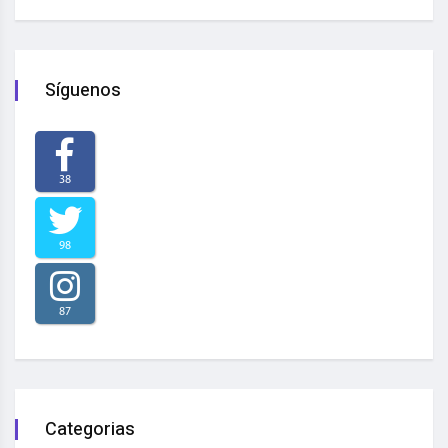
Síguenos
38
98
87
Categorias