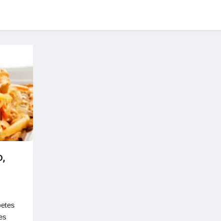
,
betes
es