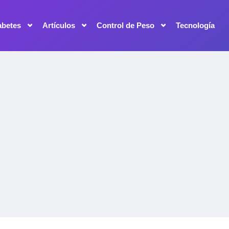
abetes
Artículos
Control de Peso
Tecnología