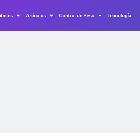
abetes
Artículos
Control de Peso
Tecnología