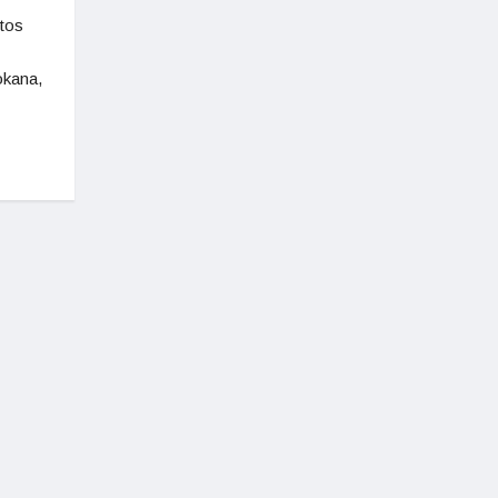
tos
okana,