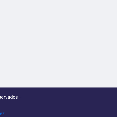
servados –
pez