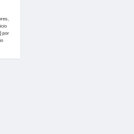
ores,
icio
] por
io