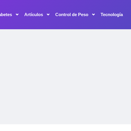
abetes
Artículos
Control de Peso
Tecnología