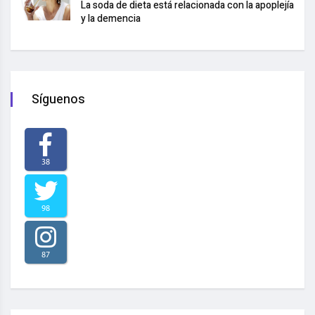
La soda de dieta está relacionada con la apoplejía
y la demencia
Síguenos
38
98
87