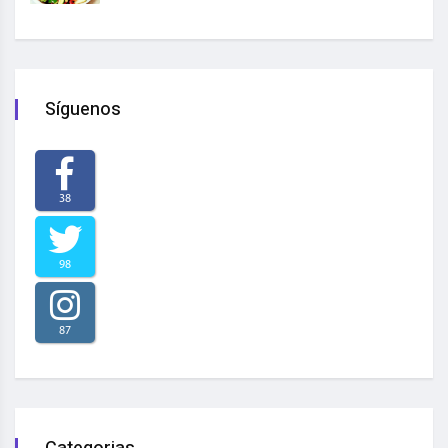
Síguenos
38
98
87