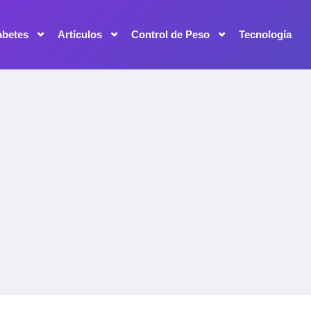
abetes
Artículos
Control de Peso
Tecnología