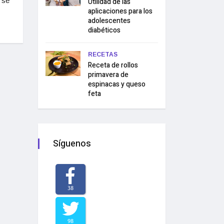
 se
Utilidad de las
aplicaciones para los
adolescentes
diabéticos
RECETAS
Receta de rollos
primavera de
espinacas y queso
feta
Síguenos
38
98