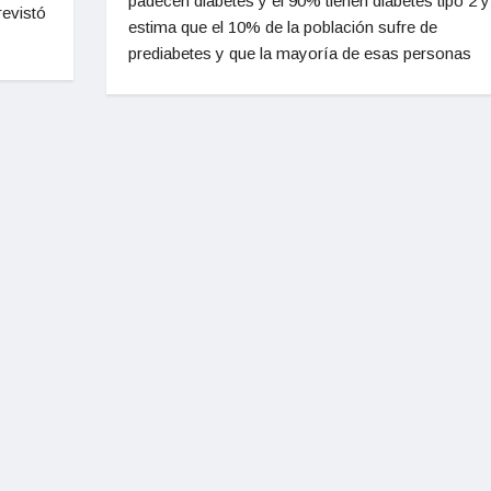
padecen diabetes y el 90% tienen diabetes tipo 2 y
revistó
estima que el 10% de la población sufre de
prediabetes y que la mayoría de esas personas