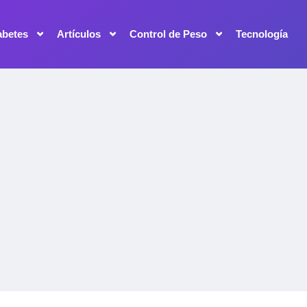
abetes
Artículos
Control de Peso
Tecnología