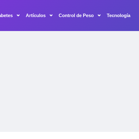
abetes
Artículos
Control de Peso
Tecnología