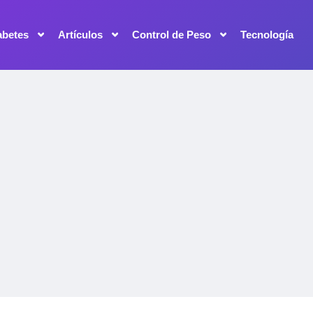
abetes
Artículos
Control de Peso
Tecnología