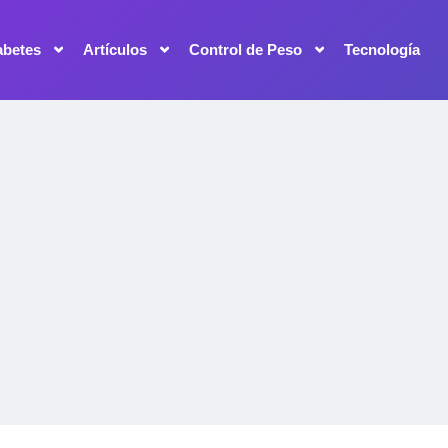
abetes
Artículos
Control de Peso
Tecnología