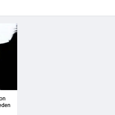
son
eden