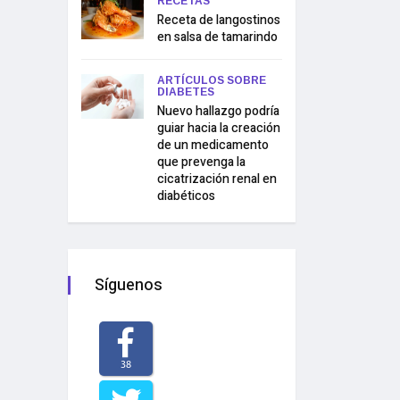
RECETAS
Receta de langostinos
en salsa de tamarindo
ARTÍCULOS SOBRE
DIABETES
Nuevo hallazgo podría
guiar hacia la creación
de un medicamento
que prevenga la
cicatrización renal en
diabéticos
Síguenos
38