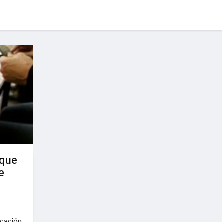
 que
e
icación