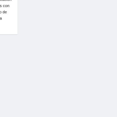
as con
o de
ra