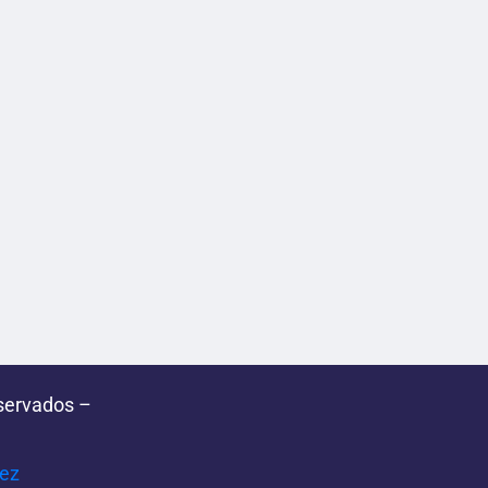
servados –
pez