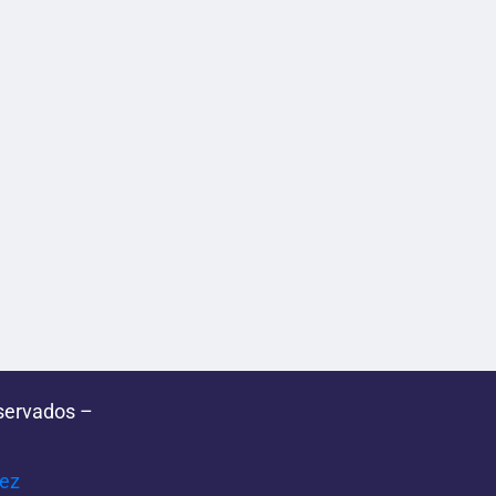
servados –
pez