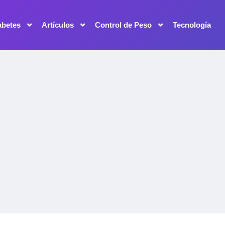
abetes
Artículos
Control de Peso
Tecnología