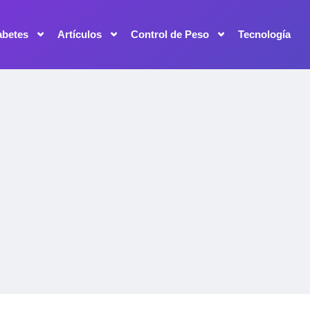
abetes
Artículos
Control de Peso
Tecnología