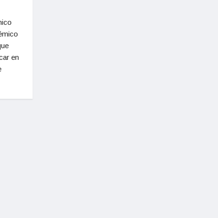
mico
cémico
que
car en
e