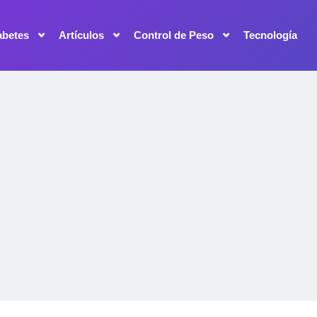
abetes
Artículos
Control de Peso
Tecnología