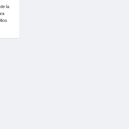
de la
ara
llos