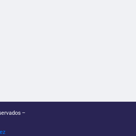
servados –
pez