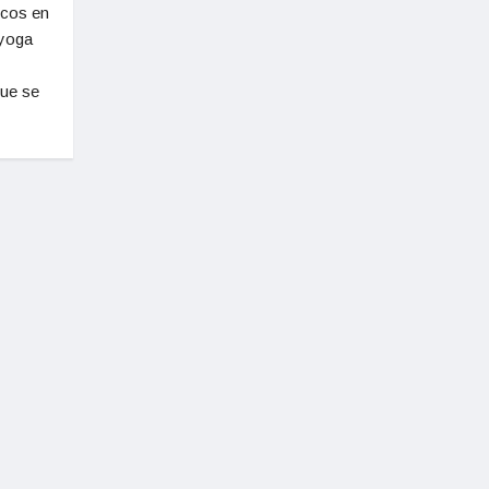
icos en
 yoga
que se