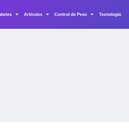
abetes
Artículos
Control de Peso
Tecnología