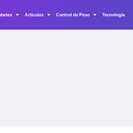
abetes
Artículos
Control de Peso
Tecnología