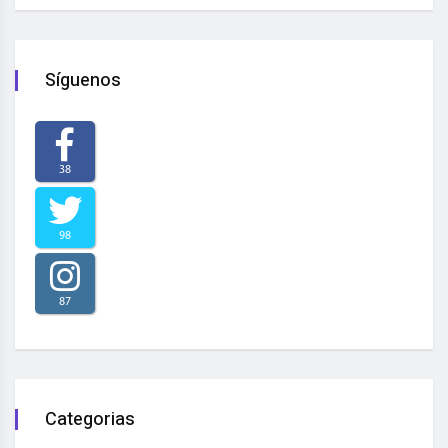
Síguenos
38
98
87
Categorias