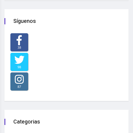
Síguenos
38
98
87
Categorias