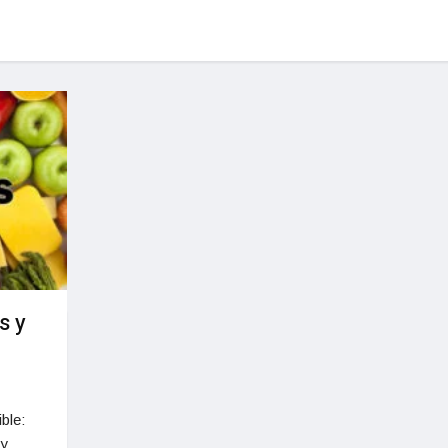
s y
ble:
 y