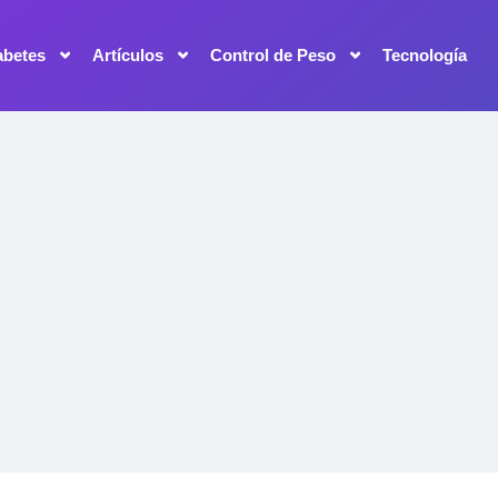
abetes
Artículos
Control de Peso
Tecnología