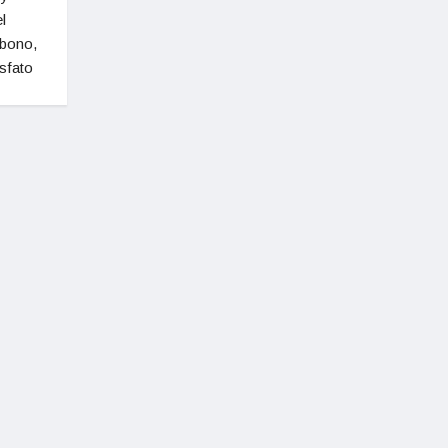
l
rbono,
sfato