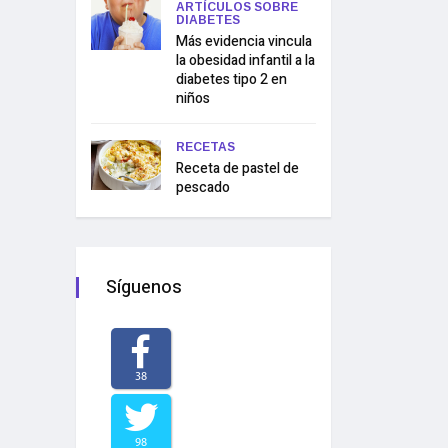
ARTÍCULOS SOBRE
DIABETES
Más evidencia vincula
la obesidad infantil a la
diabetes tipo 2 en
niños
RECETAS
Receta de pastel de
pescado
Síguenos
38
98