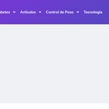
abetes
Artículos
Control de Peso
Tecnología