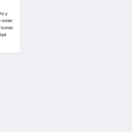
ño y
e están
ersonas
dad