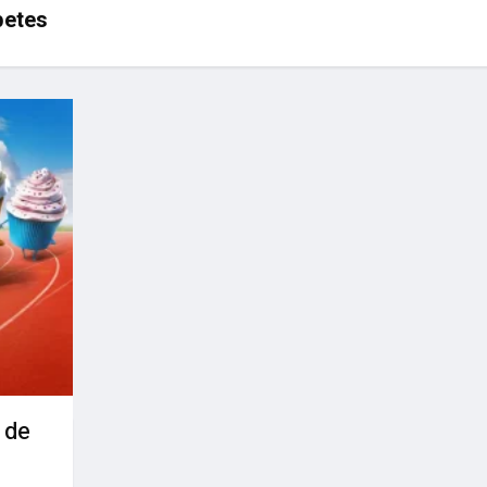
betes
 de