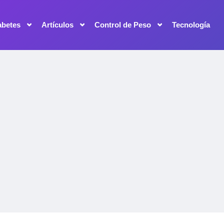
abetes
Artículos
Control de Peso
Tecnología