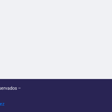
servados –
pez