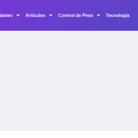
abetes
Artículos
Control de Peso
Tecnología