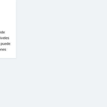
uede
iveles
y puede
ones