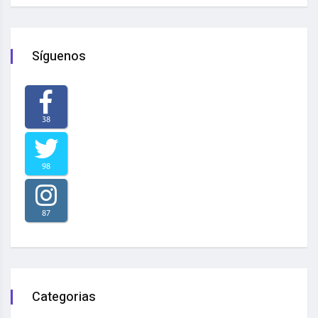
Síguenos
38
98
87
Categorias