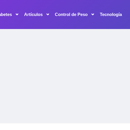
abetes
Artículos
Control de Peso
Tecnología