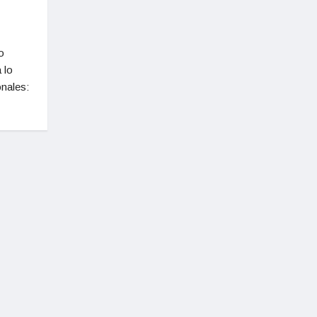
o
 lo
onales: