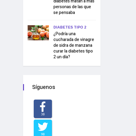
diabetes matan a más
personas de las que
se pensaba
DIABETES TIPO 2
¿Podría una
cucharada de vinagre
de sidra de manzana
curar la diabetes tipo
2 un día?
Síguenos
38
98