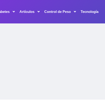
abetes
Artículos
Control de Peso
Tecnología