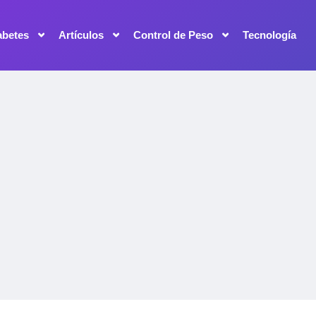
abetes
Artículos
Control de Peso
Tecnología