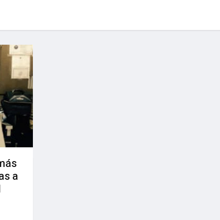
 más
as a
l