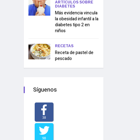
ARTÍCULOS SOBRE
DIABETES
Más evidencia vincula
la obesidad infantil a la
diabetes tipo 2 en
niños
RECETAS
Receta de pastel de
pescado
Síguenos
38
98