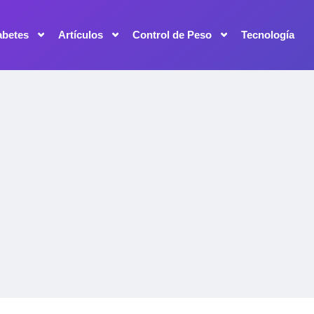
abetes
Artículos
Control de Peso
Tecnología