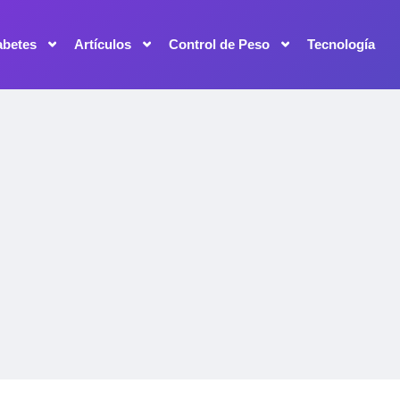
abetes
Artículos
Control de Peso
Tecnología