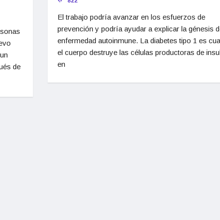
822
El trabajo podría avanzar en los esfuerzos de
prevención y podría ayudar a explicar la génesis d
rsonas
enfermedad autoinmune. La diabetes tipo 1 es cu
uevo
el cuerpo destruye las células productoras de insu
 un
en
ués de