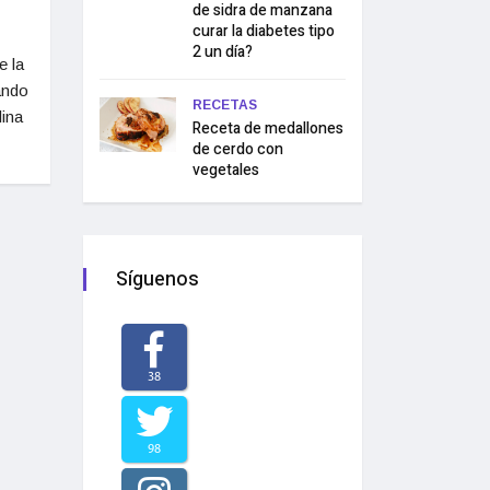
de sidra de manzana
curar la diabetes tipo
2 un día?
e la
ando
RECETAS
lina
Receta de medallones
de cerdo con
vegetales
Síguenos
38
98