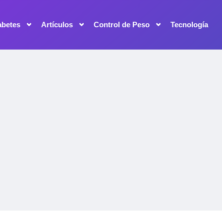
abetes
Artículos
Control de Peso
Tecnología