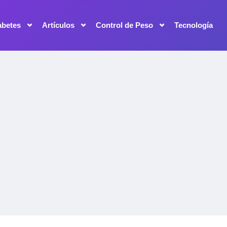
abetes
Artículos
Control de Peso
Tecnología