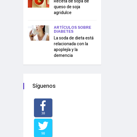
Receta de sopa de
queso de soja
agridulce
ARTÍCULOS SOBRE
DIABETES
La soda de dieta está
relacionada con la
apoplejía y la
demencia
Síguenos
38
98