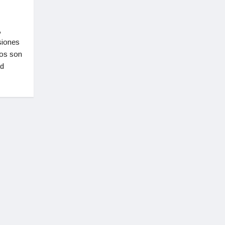
,
siones
ros son
ad