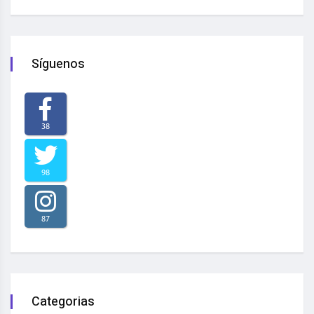
Síguenos
38
98
87
Categorias