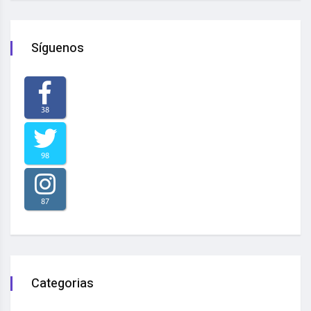
Síguenos
38
98
87
Categorias