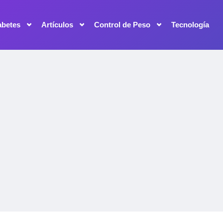
abetes
Artículos
Control de Peso
Tecnología