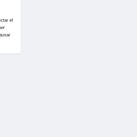
ctar el
mer
causar