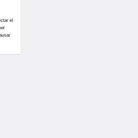
ctar el
mer
causar