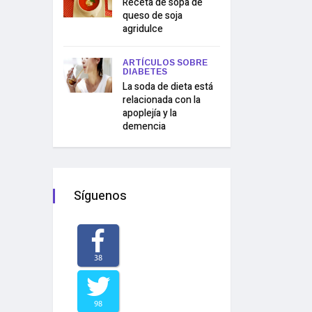
Receta de sopa de
queso de soja
agridulce
ARTÍCULOS SOBRE
DIABETES
La soda de dieta está
relacionada con la
apoplejía y la
demencia
Síguenos
38
98