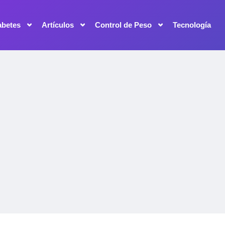
abetes
Artículos
Control de Peso
Tecnología