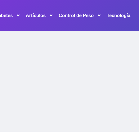
abetes
Artículos
Control de Peso
Tecnología