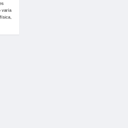
es
o varía
física,