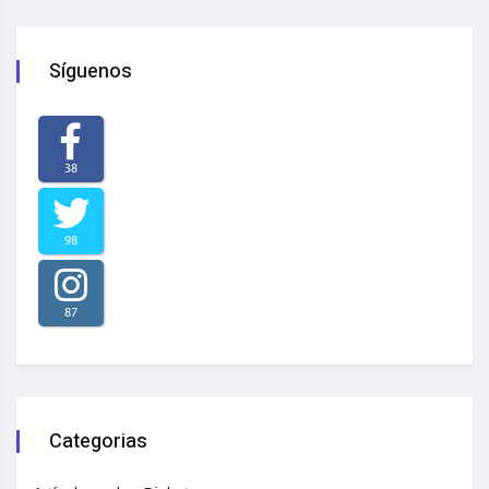
Síguenos
38
98
87
Categorias