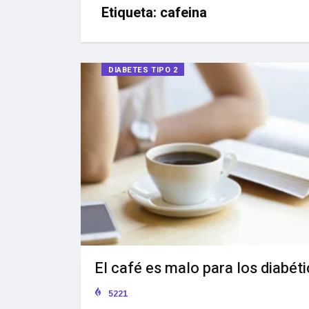
Etiqueta:
cafeina
DIABETES TIPO 2
El café es malo para los diabét
5221