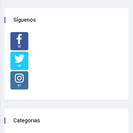
Síguenos
38
98
87
Categorias