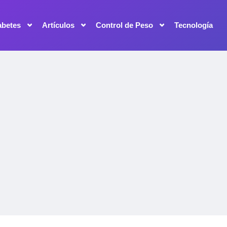
abetes
Artículos
Control de Peso
Tecnología