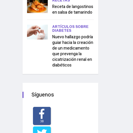
RECETAS
Receta de langostinos
en salsa de tamarindo
ARTÍCULOS SOBRE
DIABETES
Nuevo hallazgo podría
guiar hacia la creación
de un medicamento
que prevenga la
cicatrización renal en
diabéticos
Síguenos
38