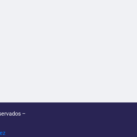
servados –
pez