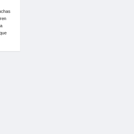
uchas
eren
ra
 que