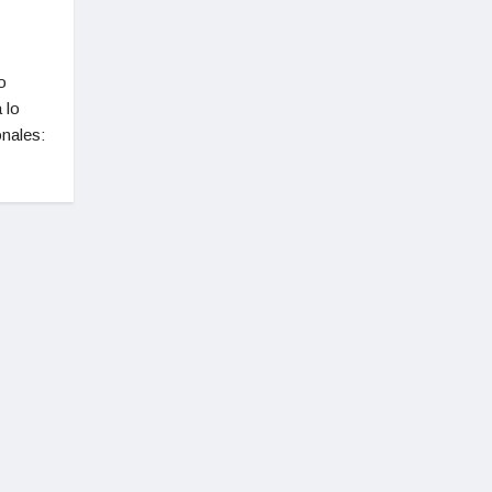
o
 lo
onales: