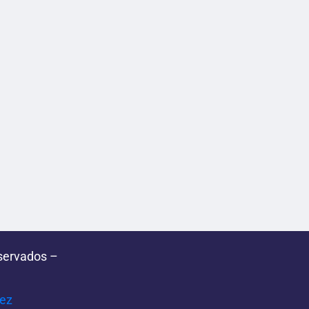
servados –
pez