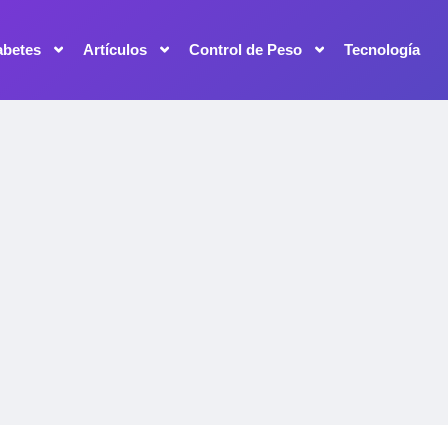
abetes
Artículos
Control de Peso
Tecnología