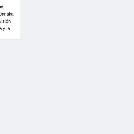
ad
o Janaka
visión
a y la