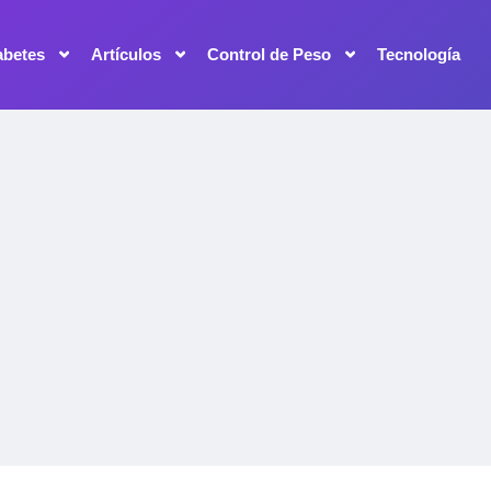
abetes
Artículos
Control de Peso
Tecnología