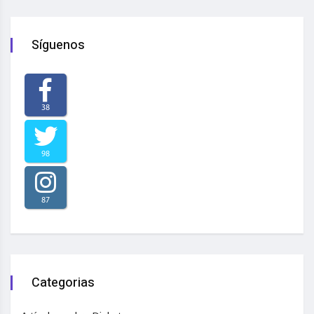
Síguenos
38
98
87
Categorias