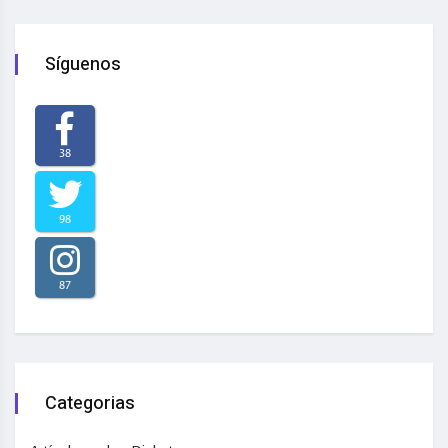
Síguenos
38
98
87
Categorias